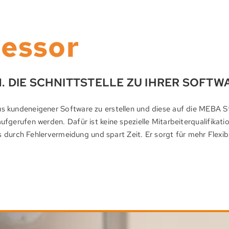
zessor
. DIE SCHNITTSTELLE ZU IHRER SOFTW
s kunden­eigener Soft­ware zu er­stel­len und diese auf die MEBA S
­rufen werden. Dafür ist keine spe­ziel­le Mit­arbeiter­quali­fi­kat
s durch Fehler­ver­meidung und spart Zeit. Er sorgt für mehr Flexi­bil