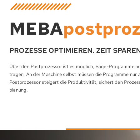
MEBA
postpro
PROZESSE OPTIMIEREN. ZEIT SPAREN
Über den Post­pro­zes­sor ist es möglich, Säge-Program­me au
tragen. An der Ma­schine selbst müssen die Program­me nur auf­ge
Post­prozes­sor stei­gert die Produk­tivität, sichert den Prozes
planung.