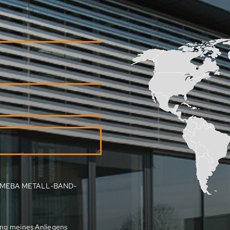
on MEBA METALL-­BAND­
ung meines Anliegens