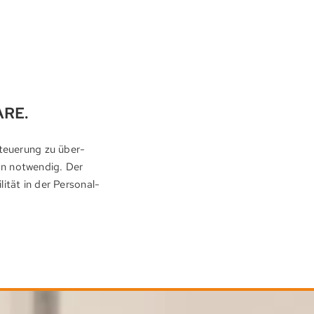
ARE.
teuer­ung zu über­
ion not­wendig. Der
i­tät in der Personal­