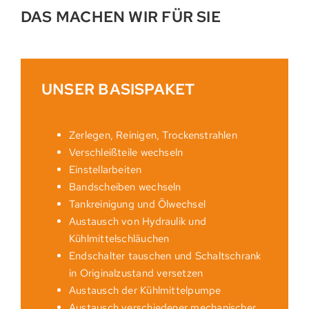
DAS MACHEN WIR FÜR SIE
UNSER BASISPAKET
Zerlegen, Reinigen, Trockenstrahlen
Verschleißteile wechseln
Einstellarbeiten
Bandscheiben wechseln
Tankreinigung und Ölwechsel
Austausch von Hydraulik und
Kühlmittelschläuchen
Endschalter tauschen und Schaltschrank
in Originalzustand versetzen
Austausch der Kühlmittelpumpe
Austausch verschiedener mechanischer