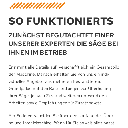
SO FUNKTIONIERTS
ZUNÄCHST BEGUTACHTET EINER
UNSERER EXPERTEN DIE SÄGE BEI
IHNEN IM BETRIEB
Er nimmt alle Details auf, verschafft sich ein Gesamt­bild
der Ma­schine. Danach erhalten Sie von uns ein indi­
viduel­les Angebot aus mehreren Bestand­teilen:
Grundpaket mit den Basis­lei­stungen zur Über­holung
Ihrer Säge, je nach Zustand weiteren not­wen­digen
Arbeiten sowie Em­pfehlungen für Zusatz­pakete.
Am Ende ent­schei­den Sie über den Umfang der Über­
holung Ihrer Ma­schine. Wenn für Sie so­weit alles passt