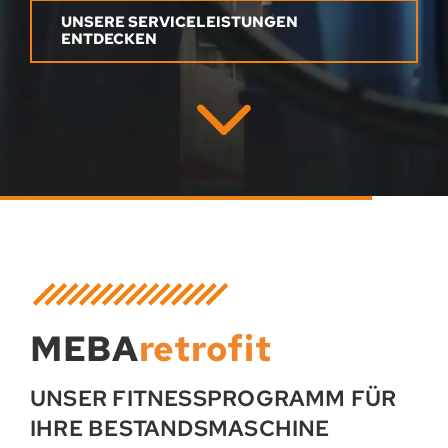
UNSERE SERVICELEISTUNGEN
ENTDECKEN
MEBA
retrofit
UNSER FITNESS­PROGRAMM FÜR
IHRE BE­STANDS­MASCHI­NE