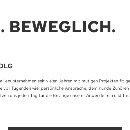
. BEWEGLICH.
FOLG
amilien­unter­nehmen seit vielen Jahren mit mutigen Pro­jekten fit 
h wie vor Tugenden wie: per­sön­liche Ansprache, dem Kunde Zuhöre
Wir setzen uns jeden Tag für die Belange unserer An­wender ein und f