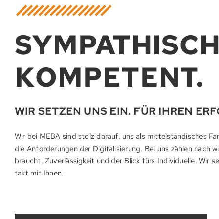
SYMPATHISCH
KOMPETENT.
WIR SETZEN UNS EIN. FÜR IHREN ER
Wir bei MEBA sind stolz darauf, uns als mittel­stän­disch­es F
die An­forderung­en der Digitali­sierung. Bei uns zählen nac
braucht, Zu­verläs­sig­keit und der Blick fürs Indi­vidu­elle. 
takt mit Ihnen.