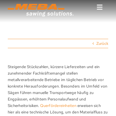
Zum
Inhalt
Toggl
springen
Naviga
MEBAlaser
MEBAmachines
Zurück
MEBAservices
Produktfinder
Steigende Stückzahlen, kürzere Lieferzeiten und ein
MEBAteam
zunehmender Fachkräftemangel stellen
metallverarbeitende Betriebe im täglichen Betrieb vor
MEBAcompany
konkrete Herausforderungen. Besonders im Umfeld von
MEBAcareer
Sägen führen manuelle Transportwege häufig zu
Engpässen, erhöhtem Personalaufwand und
MEBAshop
Sicherheitsrisiken.
Querfördereinheiten
erweisen sich
hier als eine technische Lösung, um den Materialfluss zu